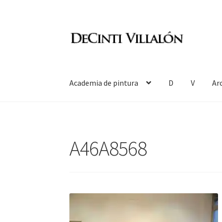
Ir
Ir
a
al
la
contenido
navegación
Academia de pintura
D
V
Ar
A46A8568