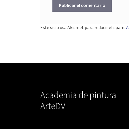
Este sitio usa Akismet para reducir el spam.
A
Academia de pintura
ArteDV