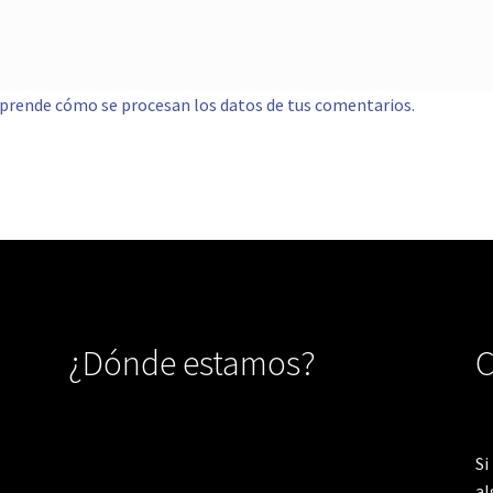
prende cómo se procesan los datos de tus comentarios.
¿Dónde estamos?
C
Si
al