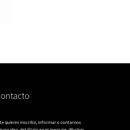
ontacto
 te quieres inscribir, informar o contarnos
guna idea, detállalo en el mensaje. ¡Muchas