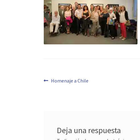
Navegación
Anterior:
Homenaje a Chile
de
entradas
Deja una respuesta