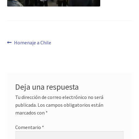
Navegación
Anterior:
Homenaje a Chile
de
entradas
Deja una respuesta
Tu dirección de correo electrónico no será
publicada.
Los campos obligatorios están
marcados con
*
Comentario
*