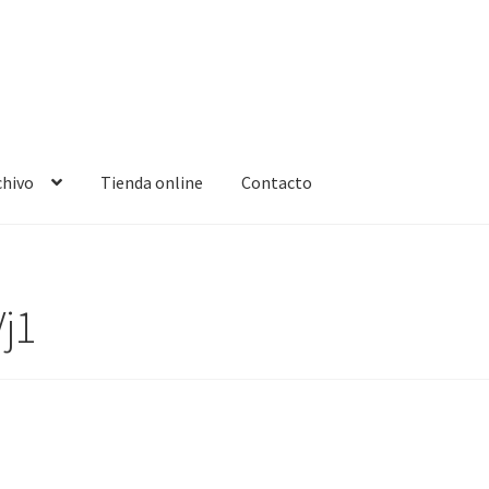
chivo
Tienda online
Contacto
j1