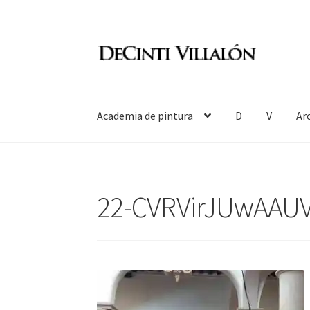
Ir
Ir
a
al
la
contenido
navegación
Academia de pintura
D
V
Ar
22-CVRVirJUwAAUV