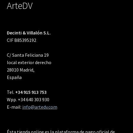
ArteDV
Decinti & Villalón S.L.
CIF B85395192
C/ Santa Feliciana 19
local exterior derecho
28010 Madrid,
España
Tel.
+34 915 913 753
Wpp. +34 640 303 930
E-mail:
info@artedv.com
Ésta tienda online es la plataforma de pago oficial de