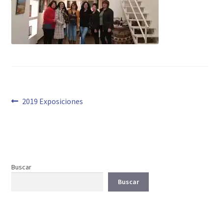
Navegación
Anterior:
2019 Exposiciones
de
entradas
Buscar
Buscar