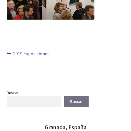
Navegación
Anterior:
2019 Exposiciones
de
entradas
Buscar
Buscar
Granada, España