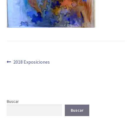
Navegación
Anterior:
2018 Exposiciones
de
entradas
Buscar
Buscar