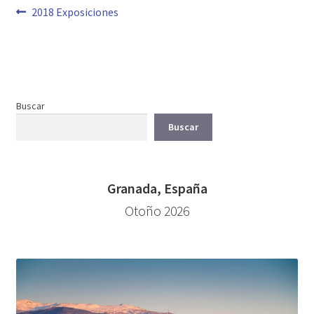
Navegación
Anterior:
2018 Exposiciones
de
entradas
Buscar
Buscar
Granada, España
Otoño 2026