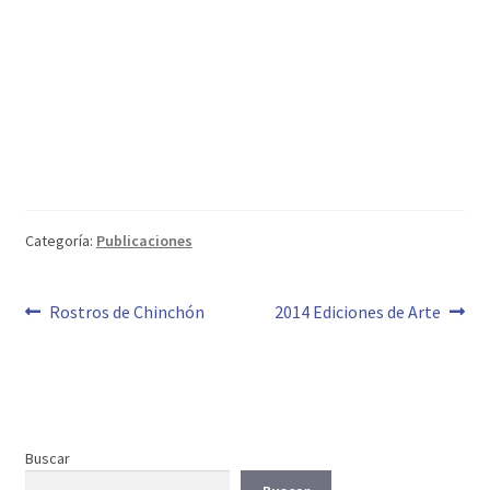
Categoría:
Publicaciones
Navegación
Anterior:
Siguiente:
Rostros de Chinchón
2014 Ediciones de Arte
de
entradas
Buscar