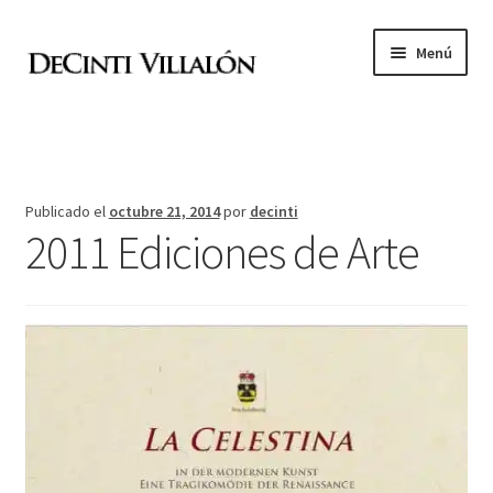
Ir
Ir
Menú
a
al
la
contenido
Expandi
Academia de pintura
navegación
el
menú
D
hijo
Publicado el
octubre 21, 2014
por
decinti
2011 Ediciones de Arte
V
Expandi
Archivo
el
menú
Tienda online
hijo
Contacto