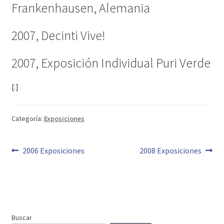
Frankenhausen, Alemania
2007, Decinti Vive!
2007, Exposición Individual Puri Verde
[:]
Categoría:
Exposiciones
Navegación
Anterior:
Siguiente:
2006 Exposiciones
2008 Exposiciones
de
entradas
Buscar