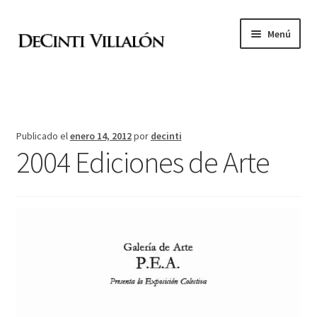
Ir
Ir
Menú
a
al
la
contenido
Expandi
Academia de pintura
navegación
el
menú
D
hijo
Publicado el
enero 14, 2012
por
decinti
2004 Ediciones de Arte
V
Expandi
Archivo
el
menú
Tienda online
hijo
Contacto