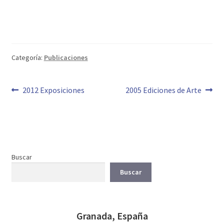
Categoría:
Publicaciones
Navegación
Anterior:
Siguiente:
2012 Exposiciones
2005 Ediciones de Arte
de
entradas
Buscar
Buscar
Granada, España