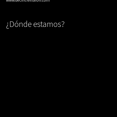
www.decintivillalon.com
¿Dónde estamos?